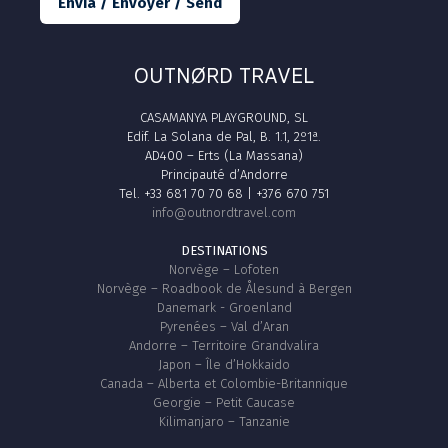
Envia / Envoyer / Send
OUTNØRD TRAVEL
CASAMANYA PLAYGROUND, SL
Edif. La Solana de Pal, B. 1.1, 2º1ª.
AD400 – Erts (La Massana)
Principauté d’Andorre
Tel. +33 681 70 70 68 | +376 670 751
info@outnordtravel.com
DESTINATIONS
Norvège – Lofoten
Norvège – Roadbook de Ålesund à Bergen
Danemark - Groenland
Pyrenées – Val d’Aran
Andorre – Territoire Grandvalira
Japon – Île d’Hokkaido
Canada – Alberta et Colombie-Britannique
Georgie – Petit Caucase
Kilimanjaro – Tanzanie