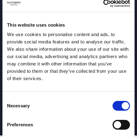
Pyrénées et d’Andorre, où ils passent une grande
partie de leur temps, sans oublier d’autres endroits
plus reculés qu’ils connaissent bien (comme le
This website uses cookies
Japon, la Géorgie, le Yukon, le Svalbard…) et qui les
We use cookies to personalise content and ads, to
passionnent, raison pour laquelle ils les
provide social media features and to analyse our traffic.
choisissent comme destinations pour certaines des
We also share information about your use of our site with
expériences qu’ils vous proposent. Des
our social media, advertising and analytics partners who
destinations qui ont quelque chose de spécial et
may combine it with other information that you’ve
provided to them or that they’ve collected from your use
qui en font des endroits incroyables pour pratiquer
of their services.
le ski alpinisme, le trekking, le VTT ou toute autre
activité dans la nature.
Consent
Rencontrez l'équipe
Necessary
Selection
Preferences