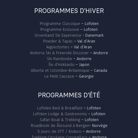
PROGRAMMES D’HIVER
Programme Classique
– Lofoten
Programme Exclusive
– Lofoten
Groenland Ski Experience
- Danemark
Powder & Tapas
– Val d’Aran
Aigüestortes
– Val d’Aran
Andorra Ski & Freeride Discover
– Andorre
Ski Randonée
– Andorre
Île d’Hokkaido
– Japon
Alberta et Colombie-Britannique
– Canada
Le Petit Caucase
– Georgie
PROGRAMMES D’ÉTÉ
Lofoten Bed & Breakfast
– Lofoten
Lofoten Lodge & Gastronomy
– Lofoten
Safari Boat & Trekking
– Lofoten
Roadbook de Ålesund à Bergen
- Norvège
5 jours de VTT / Enduro
– Andorre
Trekking Circulaire Coronallacs
– Andorre