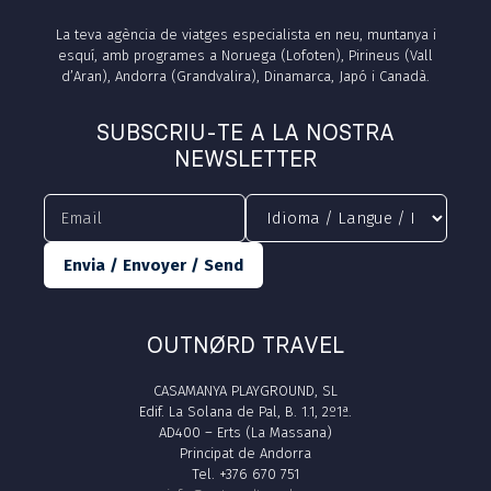
La teva agència de viatges especialista en neu, muntanya i
esquí, amb programes a Noruega (Lofoten), Pirineus (Vall
d’Aran), Andorra (Grandvalira), Dinamarca, Japó i Canadà.
SUBSCRIU-TE A LA NOSTRA
NEWSLETTER
Envia / Envoyer / Send
OUTNØRD TRAVEL
CASAMANYA PLAYGROUND, SL
Edif. La Solana de Pal, B. 1.1, 2º1ª.
AD400 – Erts (La Massana)
Principat de Andorra
Tel. +376 670 751