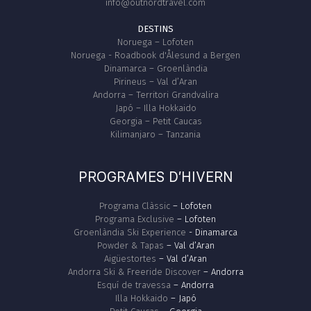
info@outnordtravel.com
DESTINS
Noruega – Lofoten
Noruega - Roadbook d'Ålesund a Bergen
Dinamarca – Groenlàndia
Pirineus – Val d’Aran
Andorra – Territori Grandvalira
Japó – Illa Hokkaido
Georgia – Petit Caucas
Kilimanjaro – Tanzania
PROGRAMES D’HIVERN
Programa Clàssic
– Lofoten
Programa Exclusive
– Lofoten
Groenlàndia Ski Experience
- Dinamarca
Powder & Tapas
– Val d’Aran
Aigüestortes
– Val d’Aran
Andorra Ski & Freeride Discover
– Andorra
Esquí de travessa
– Andorra
Illa Hokkaido
– Japó