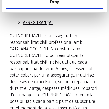
Deny
la seva exclusiva responsabilitat i els costos
incorreguts per vostè.
ASSEGURANÇA:
OUTNORDTRAVEL està assegurat en
responsabilitat civil professional amb
CATALANA OCCIDENT. No obstant això,
OUTNORDTRAVEL no pot reemplaçar la
responsabilitat civil individual que cada
participant ha de tenir. A més, és essencial
estar cobert per una assegurança multirisc:
despeses de cancel·lació, socors i repatriació
durant el viatge, despeses mèdiques, robatori
d’equipatge, etc. OUTNORDTRAVEL ofereix la
possibilitat a cada participant de subscriure
en el moment de la seva inscripció a un