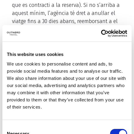
que es contracti a la reserva). Si no s’arriba a
aquest mínim, l’agència té dret a anul·lar el
viatge fins a 30 dies abans, reemborsant a el
consumidor el total de les quantitats
abonades per aquest, abans que hagin
transcorregut 14 dies naturals, sense que el
client tingui cap tipus d’indemnització .
This website uses cookies
Si el viatge es cancel·la per causes majors
We use cookies to personalise content and ads, to
(pandèmia, epidèmies, catàstrofes naturals,
provide social media features and to analyse our traffic.
etc ..) que no siguin decisió de l’agència,
We also share information about your use of our site with
OUTNORDTRAVEL no serà responsable de la
our social media, advertising and analytics partners who
may combine it with other information that you’ve
cancel·lació.
provided to them or that they’ve collected from your use
of their services.
TRÀMITS:
Es requereix que compleixi amb la pòlissa i les
Consent
Necessary