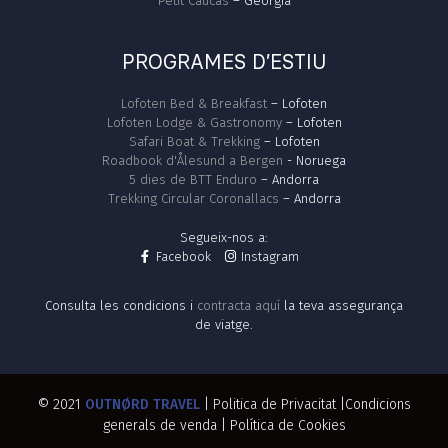
Petit Caucas
– Georgia
PROGRAMES D’ESTIU
Lofoten Bed & Breakfast
– Lofoten
Lofoten Lodge & Gastronomy
– Lofoten
Safari Boat & Trekking
– Lofoten
Roadbook d'Ålesund a Bergen
- Noruega
5 dies de BTT Enduro
– Andorra
Trekking Circular Coronallacs
– Andorra
Segueix-nos a:
Facebook
Instagram
Consulta les condicions i
contracta aquí
la teva assegurança
de viatge.
© 2021
OUTNØRD TRAVEL
|
Politica de Privacitat
|
Condicions
generals de venda
|
Política de Cookies