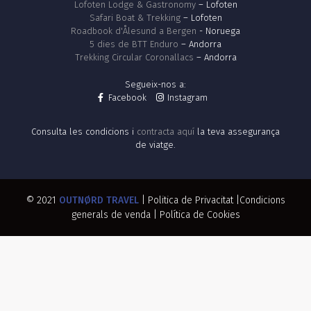
Lofoten Lodge & Gastronomy
– Lofoten
Safari Boat & Trekking
– Lofoten
Roadbook d'Ålesund a Bergen
- Noruega
5 dies de BTT Enduro
– Andorra
Trekking Circular Coronallacs
– Andorra
Segueix-nos a:
Facebook
Instagram
Consulta les condicions i
contracta aquí
la teva assegurança
de viatge.
© 2021
OUTNØRD TRAVEL
|
Politica de Privacitat
|
Condicions
generals de venda
|
Política de Cookies