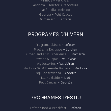
Pirineus – Val d’Aran
Andorra – Territori Grandvalira
Japó – Illa Hokkaido
Georgia – Petit Caucas
Kilimanjaro – Tanzania
PROGRAMES D’HIVERN
Programa Clàssic
– Lofoten
Programa Exclusive
– Lofoten
Groenlàndia Ski Experience
- Dinamarca
Powder & Tapas
– Val d’Aran
Aigüestortes
– Val d’Aran
Andorra Ski & Freeride Discover
– Andorra
Esquí de travessa
– Andorra
Illa Hokkaido
– Japó
Petit Caucas
– Georgia
PROGRAMES D’ESTIU
Lofoten Bed & Breakfast
– Lofoten