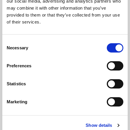
our social media, advertising and analytics partners who
may combine it with other information that you’ve
provided to them or that they’ve collected from your use
of their services.
Consent
Necessary
Selection
Vincent MAGNIN
Preferences
GUIA D'ALTA MUNTANYA UIAGM MONITOR D'ESQUÍ
(Escola Nacional Francesa ENSA)
Statistics
Marketing
Vincent Magnin és guia d’alta muntanya, monitor
d’esquí de fons i d’esquí alpí.
Show details
La seguretat i el gaudi són les seves prioritats,