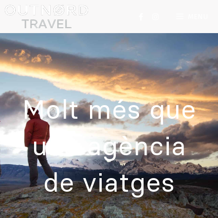
MENU
Molt més que
una agència
de viatges