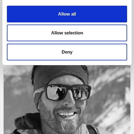
juntament amb el bon humor.
Estarà encantat d’acompanyar-te a descobrir els seus
Allow all
terrenys preferits: el massís del Mont Blanc, Itàlia i,
per descomptat, l’arxipèlag de les Lofoten.
Allow selection
Visca l’esquí, l’escalada i les Lofoten!
Deny