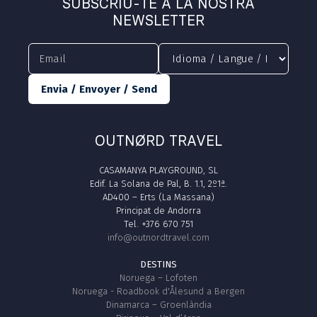
SUBSCRIU-TE A LA NOSTRA
NEWSLETTER
Envia / Envoyer / Send
OUTNØRD TRAVEL
CASAMANYA PLAYGROUND, SL
Edif. La Solana de Pal, B. 1.1, 2º1ª.
AD400 – Erts (La Massana)
Principat de Andorra
Tel. +376 670 751
info@outnordtravel.com
DESTINS
Noruega – Lofoten
Noruega - Roadbook d'Ålesund a Bergen
Dinamarca – Groenlàndia