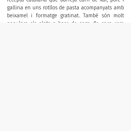
gallina en uns rotllos de pasta acompanyats amb
beixamel i formatge gratinat. També són molt
populars els plats a base de
carn de caça
com
ara el civet de llebre o senglar, que generalment
se serveixen en estofat amb verdures i bolets. Amb
aquesta oferta gastronòmica de muntanya seria
gairebé pecat no incloure una experiència gurmet
en els nostres programes. Per aquest motiu us
oferim menús degustació en una selecció de
restaurants triats per la seva qualitat en
producte, menjars típics o situats en llocs
emblemàtics. L’estació de Grandvalira per exemple
ens ofereix alguns dels seus restaurants per a
sopars nocturns a on, a més de sopar, per
arribar-hi realitzarem una activitat. És el cas dels
restaurants següents:
Restaurant Iglú de