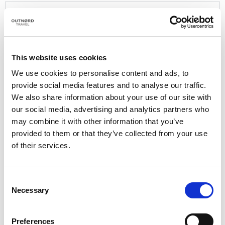
PROGRAMA TIPO:
Día 1: Bienvenida.
Bienvenida en el Hotel de Grau Roig.
This website uses cookies
Comprobación del material y/ o alquiler del
We use cookies to personalise content and ads, to
mismo.
provide social media features and to analyse our traffic.
Cena.
We also share information about your use of our site with
our social media, advertising and analytics partners who
may combine it with other information that you’ve
provided to them or that they’ve collected from your use
of their services.
Días 2 a 5: 5 días de esquí y/o esquí de fuera
de pista
Consent
Antes de empezar el día, tendremos una sesión
Necessary
Selection
informativa sobre seguridad de nieve. Una vez
hecho esto, podremos disfrutar de nuestro
Preferences