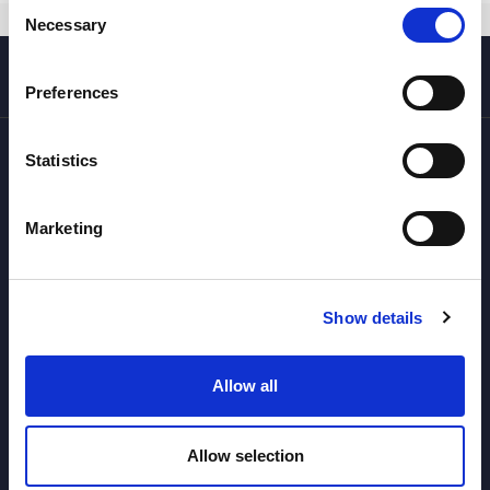
Consent
Necessary
Selection
Preferences
Statistics
Marketing
Tu agencia de viajes especializada en nieve, montaña y esquí,
con programas en Noruega (Lofoten), Pirineos (Valle de
Aran), Andorra (Grandvalira), Dinamarca, Japón y Canadà.
Show details
SUSCRÍBETE A NUESTRO
NEWSLETTER
Allow all
Allow selection
Envia / Envoyer / Send