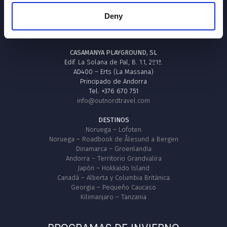
Deny
OUTNØRD TRAVEL
CASAMANYA PLAYGROUND, SL
Edif. La Solana de Pal, B. 1.1, 2º1ª.
AD400 – Erts (La Massana)
Principado de Andorra
Tel. +376 670 751
info@outnordtravel.com
DESTINOS
Noruega – Lofoten
Noruega – Roadbook de Ålesund a Bergen
Dinamarca – Groenlandia
Andorra – Territorio Grandvalira
Japón – Hokkaido Island
Canadá – Alberta y Columbia Británica
Georgia – Pequeño Caucaso
Kilimanjaro – Tanzania