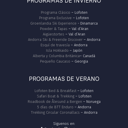
PROGRAMAS DE INVIERNO
Programa Clásico
– Lofoten
Programa Exclusive
– Lofoten
Groenlandia Ski Experience
- Dinamarca
Powder & Tapas
– Val d’Aran
Aigüestortes
– Val d’Aran
Andorra Ski & Freeride Discover
– Andorra
Esquí de travesía
– Andorra
Isla Hokkaido
– Japón
Alberta y Columbia Británica
– Canadá
Pequeño Caucaso
– Georgia
PROGRAMAS DE VERANO
Lofoten Bed & Breakfast
– Lofoten
Safari Boat & Trekking
– Lofoten
Roadbook de Ålesund a Bergen
– Noruega
5 días de BTT Enduro
– Andorra
Trekking Circular Coronallacs
– Andorra
Síguenos en: